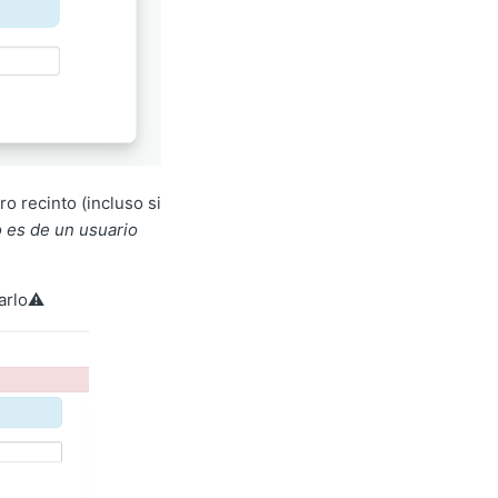
o recinto (incluso si
o es de un usuario
arlo⚠️