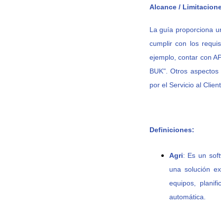
Alcance / Limitacion
La guía proporciona un
cumplir con los requi
ejemplo, contar con A
BUK". Otros aspectos 
por el Servicio al Clie
Definiciones:
Agri
:
E
s un sof
una solución e
equipos, planif
automática.