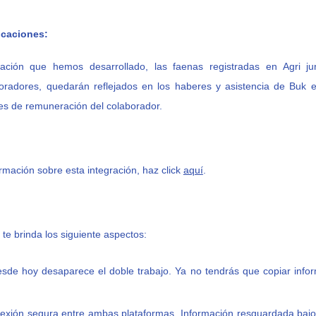
icaciones:
ración que hemos desarrollado, las faenas registradas en Agri j
oradores, quedarán reflejados en los haberes y asistencia de Buk 
ales de remuneración del colaborador.
mación sobre esta integración, haz click
aquí
.
 te brinda los siguiente aspectos:
sde hoy desaparece el doble trabajo. Ya no tendrás que copiar inf
xión segura entre ambas plataformas. Información resguardada bajo