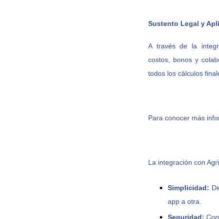
Sustento Legal y Apl
A través de la integ
costos,
bonos y colab
todos los cálculos fin
Para conocer más infor
La integración con Agri
Simplicidad:
De
app a otra.
Seguridad:
Cone