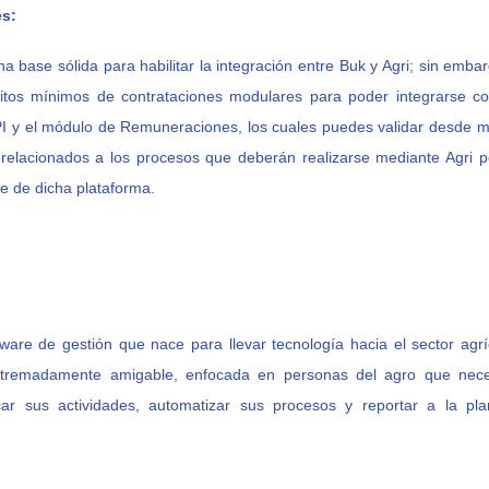
es:
a base sólida para habilitar la integración entre Buk y Agri; sin emba
sitos mínimos de contrataciones modulares para poder integrarse co
PI y el módulo de Remuneraciones, los cuales puedes validar desde m
relacionados a los procesos que deberán realizarse mediante Agri 
nte de dicha plataforma.
tware de gestión que nace para llevar tecnología hacia el sector agr
xtremadamente amigable, enfocada en personas del agro que nece
icar sus actividades, automatizar sus procesos y reportar a la pl