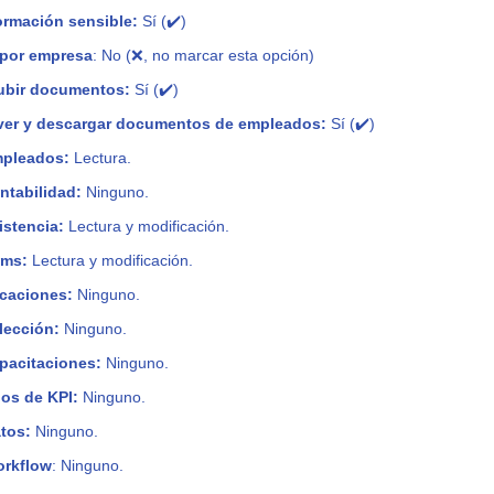
formación sensible:
Sí (✔️)
 por empresa
: No (❌, no marcar esta opción)
ubir documentos:
Sí
(✔️)
ver y descargar documentos de empleados:
Sí
(✔️)
mpleados:
Lectura.
ntabilidad:
Ninguno.
istencia:
Lectura y modificación.
ems:
Lectura y modificación.
caciones:
Ninguno.
lección:
Ninguno.
pacitaciones:
Ninguno.
pos de KPI:
Ninguno.
tos:
Ninguno.
orkflow
: Ninguno.