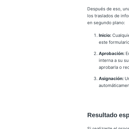
Después de eso, una
los traslados de inf
en segundo plano:
Inicio:
Cualquie
este formulari
Aprobación:
En
interna a su su
aprobarla o re
Asignación:
Un
automáticament
Resultado es
Si realizaste el pro