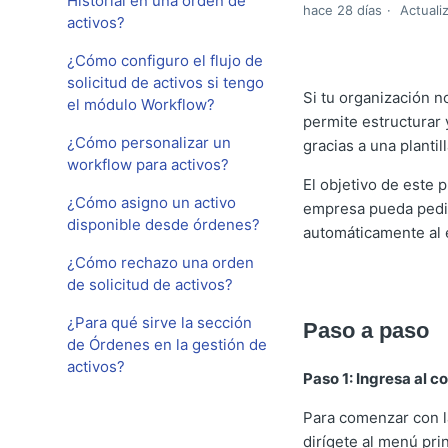
Historial en una orden de
hace 28 días
Actuali
activos?
¿Cómo configuro el flujo de
solicitud de activos si tengo
Si tu organización n
el módulo Workflow?
permite estructurar 
¿Cómo personalizar un
gracias a una planti
workflow para activos?
El objetivo de este 
¿Cómo asigno un activo
empresa pueda pedir 
disponible desde órdenes?
automáticamente al 
¿Cómo rechazo una orden
de solicitud de activos?
¿Para qué sirve la sección
Paso a paso
de Órdenes en la gestión de
activos?
Paso 1: Ingresa al c
Para comenzar con la
dirígete al menú pri