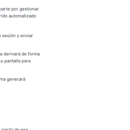
parte por gestionar
rrido automatizado
 sesión y enviar
la derivará de forma
su pantalla para
orma generará
 partir de ese