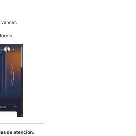
 vencer.
aforma.
les de atención.