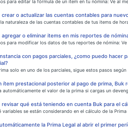
os para editar la fórmula de un ítem en tu nómina: Ve al men
rear o actualizar las cuentas contables para nuev
la naturaleza de las cuentas contables de tus items de hora
agregar o eliminar items en mis reportes de nómin
os para modificar los datos de tus reportes de nómina: Ve al
instancia con pagos parciales, ¿como puedo hacer pa
al?
rima solo en uno de los parciales, sigue estos pasos según e
un ítem prestacional posterior al pago de prima, Buk
a automáticamente el valor de la prima si cargas un devengo 
evisar qué está teniendo en cuenta Buk para el cál
é variables se están considerando en el cálculo de la Prima
automáticamente la Prima Legal al abrir el primer per