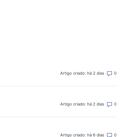
Número tot
Artigo criado: há 2 dias
Número tot
Artigo criado: há 2 dias
Número tot
Artigo criado: há 6 dias