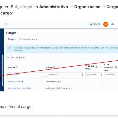
go en Buk, dirígete a
Administrativo
→
Organización
→
Carg
 cargo"
.
rmación del cargo: