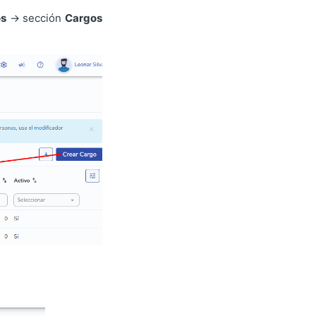
os
→ sección
Cargos