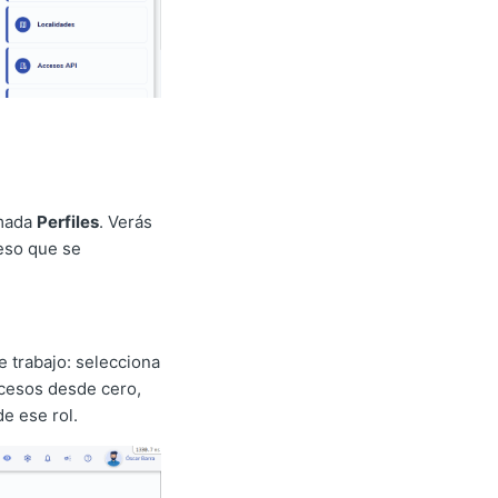
amada
Perfiles
. Verás
ceso que se
e trabajo: selecciona
accesos desde cero,
de ese rol.