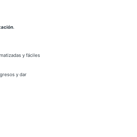
ización
.
atizadas y fáciles
ngresos y dar