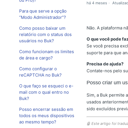
ou Pro)?
há 4 meses
Atualiza
Para que serve a opção
“Modo Administrador”?
Não. A plataforma nã
Como posso baixar um
relatório com o status dos
O que você pode fa
usuários no Buk?
Se você precisa exc
Como funcionam os limites
suporte para que an
de área e cargo?
Precisa de ajuda?
Como configurar o
Contate-nos pelo su
reCAPTCHA no Buk?
Posso criar um u
O que faço se esqueci o e-
mail com o qual entro no
Sim, a Buk permite 
Buk?
usados anteriormente
sido excluídos prev
Posso encerrar sessão em
todos os meus dispositivos
ao mesmo tempo?
🤖 Este artigo foi traduz