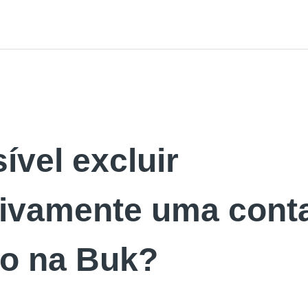
ível excluir
tivamente uma cont
io na Buk?