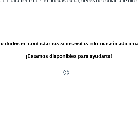
 un parámetro que no puedas editar, debes de contactarte dir
o dudes en contactarnos si necesitas información adiciona
¡Estamos disponibles para ayudarte!
☺