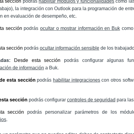
ta sección
podrás
habilitar módulos y funcionalidades
como las 
abajo), la integración con Outlook para la programación de entr
ión en evaluación de desempeño, etc.
ta sección
podrás
ocultar o mostrar información en Buk
como 
ta sección
podrás
ocultar información sensible
de los trabajado
zadas:
Desde esta sección
podrás configurar algunas fun
tación de información
a Buk.
de esta sección
podrás
habilitar integraciones
con otros softw
esta sección
podrás configurar
controles de seguridad
para las
ta sección
podrás personalizar parámetros de los mód
ios
.