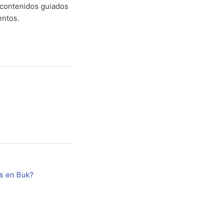
 contenidos guiados
entos.
es en Buk?