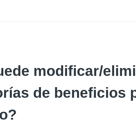
ede modificar/elim
rías de beneficios 
to?