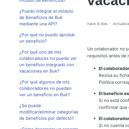
vacac
módulo de Beneficios?
¿Puedo integrar el módulo
de Beneficios de Buk
mediante una API?
hace 8 días
Actualiz
¿Por qué no puedo aprobar
un beneficio?
Un colaborador no p
¿Por qué uno de mis
requisitos antes de
colaboradores no puede ver
un beneficio integrado con
El colaborador
vacaciones en Buk?
Revisa su fich
¿Por qué algunos de mis
Política
corres
colaboradores no pueden
El beneficio 
ver un beneficio en Buk?
Si no está co
¿Se puede
confirmar que 
modificar/eliminar categorías
de beneficios por defecto?
El colaborador
Si no cuenta c