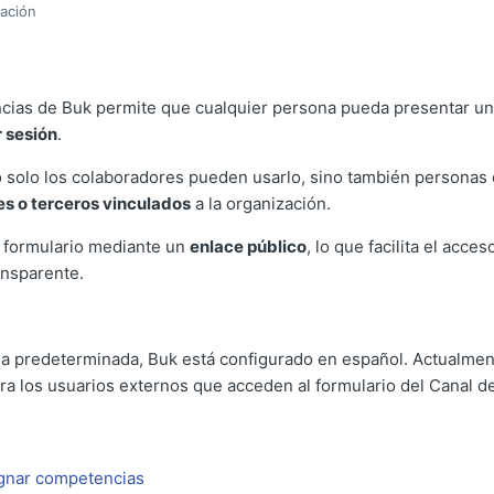
zación
uncias de Buk permite que cualquier persona pueda presentar u
r sesión
.
no solo los colaboradores pueden usarlo, sino también persona
es o terceros vinculados
a la organización.
 formulario mediante un
enlace público
, lo que facilita el acc
ansparente.
 predeterminada, Buk está configurado en español. Actualment
ra los usuarios externos que acceden al formulario del Canal d
gnar competencias