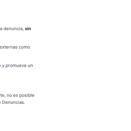
na denuncia,
sin
s externas como
eso y promueve un
e, no es posible
e Denuncias.