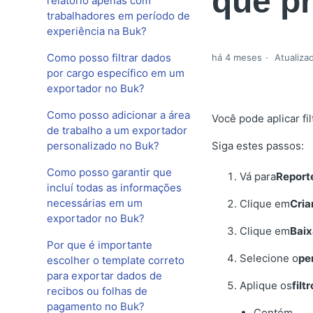
que p
relatório apenas com
trabalhadores em período de
experiência na Buk?
Como posso filtrar dados
há 4 meses
Atualiza
por cargo específico em um
exportador no Buk?
Como posso adicionar a área
Você pode aplicar fi
de trabalho a um exportador
personalizado no Buk?
Siga estes passos:
Como posso garantir que
Vá para
Report
incluí todas as informações
necessárias em um
Clique em
Cria
exportador no Buk?
Clique em
Baix
Por que é importante
Selecione o
pe
escolher o template correto
para exportar dados de
Aplique os
filt
recibos ou folhas de
pagamento no Buk?
Contém