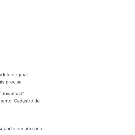
elo original.
is precisa.
e "download"
mento, Cadastro de
 suporte em um caso