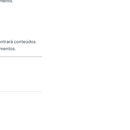
imento.
ontrará conteúdos
imentos.