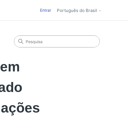
Entrar
Português do Brasil
 em
zado
mações