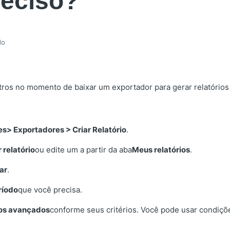
reciso?
do
ltros no momento de baixar um exportador para gerar relatórios
es
> Exportadores > Criar Relatório
.
r relatório
ou edite um a partir da aba
Meus relatórios
.
ar
.
ríodo
que você precisa.
ros avançados
conforme seus critérios. Você pode usar condiç