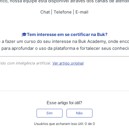
fico, nossa equipe está disponível através dos canais de atend
Chat | Telefone | E-mail
🎓
Tem interesse em se certificar na Buk?
a fazer um curso do seu interesse na Buk Academy, onde enc
 para aprofundar o uso da plataforma e fortalecer seus conhec
ido com inteligência artificial.
Ver artigo original
.
Esse artigo foi útil?
Sim
Não
Usuários que acharam isso útil: 0 de 0