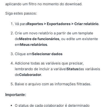
aplicando um filtro no momento do download.
Siga estes passos:
Vá para
Reportes > Exportadores > Criar relatório
.
Crie um novo relatório a partir de um template
de
Mestre de funcionários
, ou edite um existente
em
Meus relatórios
.
Clique em
Selecionar dados
Adicione todas as variáveis que precisar,
lembrando de incluir a variável
Status
das variáveis
de
Colaborador
.
Baixe o arquivo com as informações filtradas.
Importante:
O status de cada colaborador é determinado