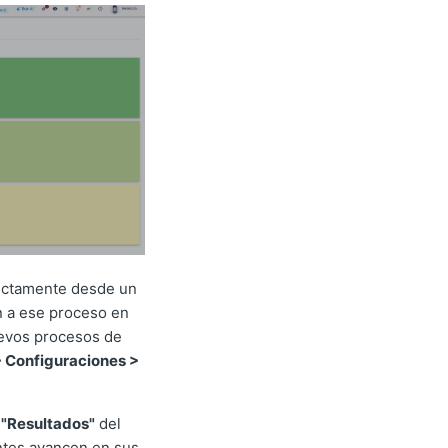
rectamente desde un
n a ese proceso en
uevos procesos de
> Configuraciones >
a
"Resultados"
del
ntes avancen en sus