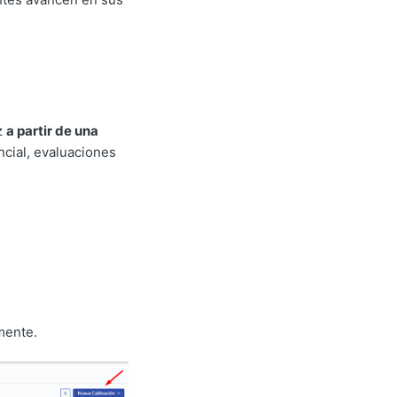
z
a partir de una
cial, evaluaciones
mente.