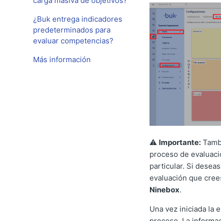
carga masiva de objetivos?
¿Buk entrega indicadores
predeterminados para
evaluar competencias?
Más información
⚠️
Importante:
Tambi
proceso de evaluaci
particular. Si desea
evaluación que cree
Ninebox
.
Una vez iniciada la 
proceso. La informa