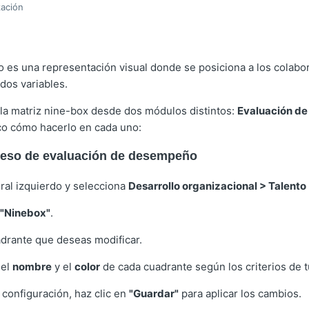
zación
o es una representación visual donde se posiciona a los colab
dos variables.
la matriz nine-box desde dos módulos distintos:
Evaluación d
ico cómo hacerlo en cada uno:
ceso de evaluación de desempeño
eral izquierdo y selecciona
Desarrollo organizacional > Talento
"Ninebox"
.
adrante que deseas modificar.
 el
nombre
y el
color
de cada cuadrante según los criterios de t
a configuración, haz clic en
"Guardar"
para aplicar los cambios.