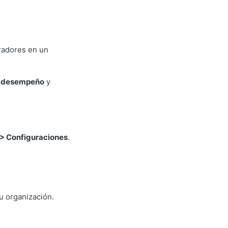
oradores en un
e desempeño
y
 > Configuraciones
.
u organización.