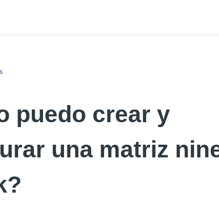
s
 puedo crear y
urar una matriz nin
k?