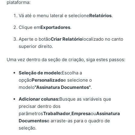
plataforma:
Vá até o menu lateral e selecione
Relatórios
.
Clique em
Exportadores
.
Aperte o botão
Criar Relatório
localizado no canto
superior direito.
Uma vez dentro da seção de criação, siga estes passos:
Seleção de modelo:
Escolha a
opção
Personalizado
e selecione o
modelo
"Assinatura Documentos"
.
Adicionar colunas:
Busque as variáveis que
precisar dentro dos
parâmetros
Trabalhador
,
Empresa
ou
Assinatura
Documentos
e arraste-as para o quadro de
seleção.