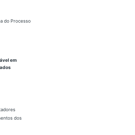
pa do Processo
ável em
zados
tadores
entos dos