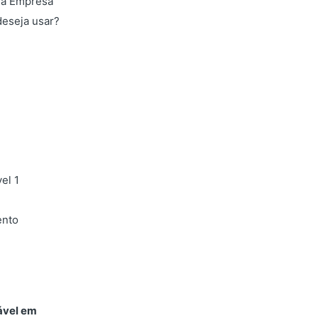
na Empresa
 deseja usar?
el 1
nto
ável em