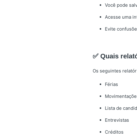
Você pode salv
Acesse uma int
Evite confusõe
✅ Quais relat
Os seguintes relató
Férias
Movimentações
Lista de candi
Entrevistas
Créditos