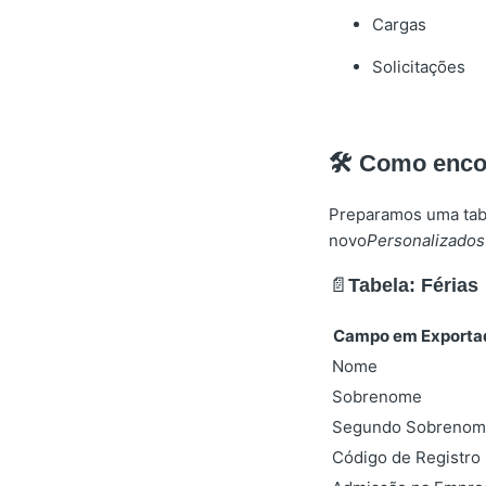
Cargas
Solicitações
🛠️ Como enc
Preparamos uma tabe
novo
Personalizados
📄
Tabela: Férias
Campo em Exporta
Nome
Sobrenome
Segundo Sobrenom
Código de Registro