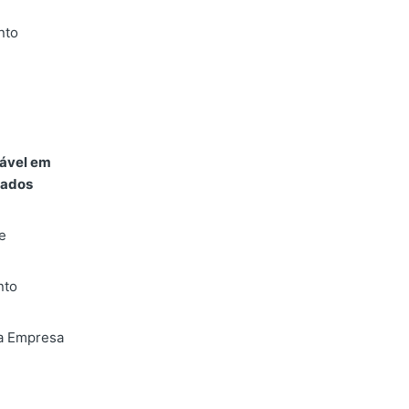
nto
ável em
zados
e
nto
a Empresa