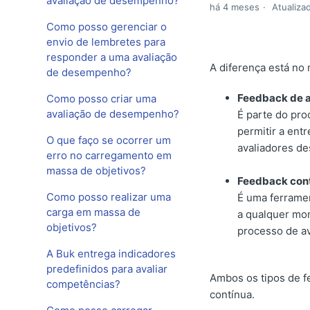
avaliação de desempenho?
há 4 meses
Atualiza
Como posso gerenciar o
envio de lembretes para
responder a uma avaliação
A diferença está no
de desempenho?
Feedback de a
Como posso criar uma
avaliação de desempenho?
É parte do pro
permitir a ent
O que faço se ocorrer um
avaliadores de
erro no carregamento em
massa de objetivos?
Feedback con
Como posso realizar uma
É uma ferramen
carga em massa de
a qualquer mo
objetivos?
processo de av
A Buk entrega indicadores
predefinidos para avaliar
Ambos os tipos de 
competências?
contínua.