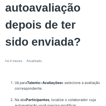
autoavaliação
depois de ter
sido enviada?
há 4 meses
Atualizado
Vá para
Talento
>
Avaliações
e selecione a avaliação
correspondente.
Na aba
Participantes
, localize o colaborador cuja
autoavaliação você precisa modificar.