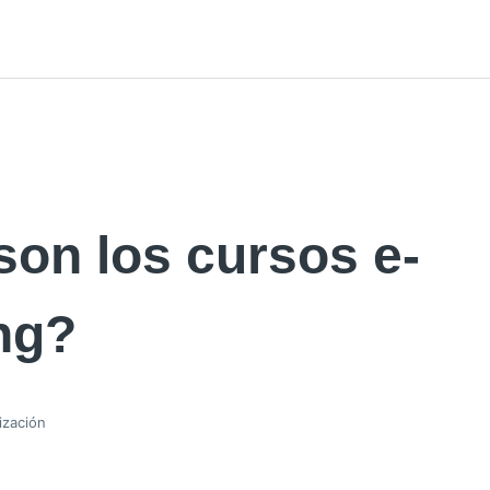
on los cursos e-
ng?
ización