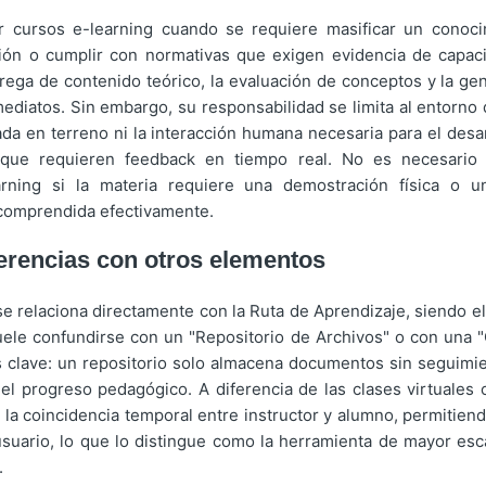
r cursos e-learning cuando se requiere masificar un conoci
ón o cumplir con normativas que exigen evidencia de capaci
trega de contenido teórico, la evaluación de conceptos y la ge
diatos. Sin embargo, su responsabilidad se limita al entorno 
ada en terreno ni la interacción humana necesaria para el desa
que requieren feedback en tiempo real. No es necesario 
rning si la materia requiere una demostración física o u
 comprendida efectivamente.
ferencias con otros elementos
se relaciona directamente con la Ruta de Aprendizaje, siendo 
ele confundirse con un "Repositorio de Archivos" o con una "C
es clave: un repositorio solo almacena documentos sin seguimie
el progreso pedagógico. A diferencia de las clases virtuales 
 la coincidencia temporal entre instructor y alumno, permitien
usuario, lo que lo distingue como la herramienta de mayor esc
.