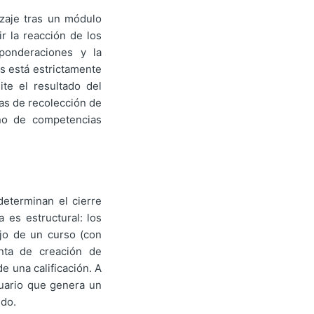
izaje tras un módulo
r la reacción de los
 ponderaciones y la
os está estrictamente
te el resultado del
as de recolección de
ño de competencias
determinan el cierre
a es estructural: los
ujo de un curso (con
nta de creación de
e una calificación. A
suario que genera un
ido.