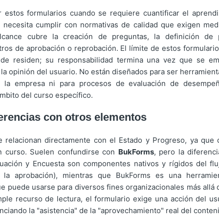
r estos formularios cuando se requiere cuantificar el aprend
 necesita cumplir con normativas de calidad que exigen medi
alcance cubre la creación de preguntas, la definición de
ros de aprobación o reprobación. El límite de estos formulari
nde residen; su responsabilidad termina una vez que se emi
la opinión del usuario. No están diseñados para ser herramient
e la empresa ni para procesos de evaluación de desempe
ámbito del curso específico.
ferencias con otros elementos
e relacionan directamente con el Estado y Progreso, ya que 
un curso. Suelen confundirse con
BukForms
, pero la diferenci
uación y Encuesta son componentes nativos y rígidos del fl
n la aprobación), mientras que BukForms es una herramie
ue puede usarse para diversos fines organizacionales más allá d
mple recurso de lectura, el formulario exige una acción del u
renciando la "asistencia" de la "aprovechamiento" real del conten