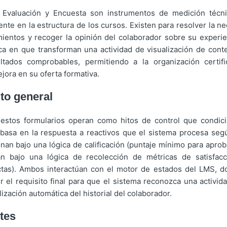
 Evaluación y Encuesta son instrumentos de medición técn
nte en la estructura de los cursos. Existen para resolver la ne
ientos y recoger la opinión del colaborador sobre su experie
ca en que transforman una actividad de visualización de con
ltados comprobables, permitiendo a la organización certif
jora en su oferta formativa.
to general
 estos formularios operan como hitos de control que condic
 basa en la respuesta a reactivos que el sistema procesa segú
nan bajo una lógica de calificación (puntaje mínimo para aprob
n bajo una lógica de recolección de métricas de satisfacc
ctas). Ambos interactúan con el motor de estados del LMS, d
 el requisito final para que el sistema reconozca una activid
lización automática del historial del colaborador.
tes