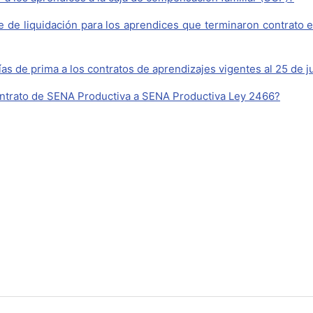
e de liquidación para los aprendices que terminaron contrato e
ías de prima a los contratos de aprendizajes vigentes al 25 de j
ntrato de SENA Productiva a SENA Productiva Ley 2466?