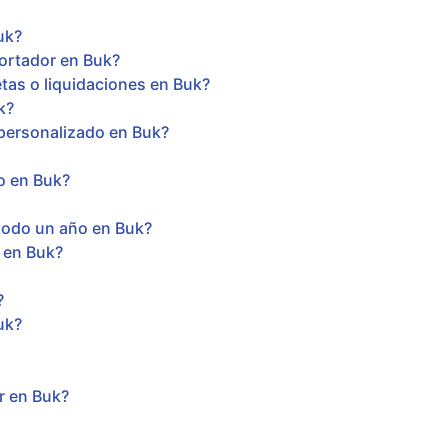
uk?
ortador en Buk?
etas o liquidaciones en Buk?
k?
 personalizado en Buk?
o en Buk?
todo un año en Buk?
 en Buk?
?
uk?
r en Buk?