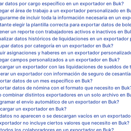
ar datos por cargo específico en un exportador en Buk?
ar el área de trabajo a un exportador personalizado en B
rarme de incluir toda la información necesaria en un exp
ante elegir la plantilla correcta para exportar datos de bol
er un reporte con trabajadores activos e inactivos en Bu
lizar datos históricos de liquidaciones en un exportador
par datos por categoría en un exportador en Buk?
ir asignaciones y haberes en un exportador personalizad
gar campos personalizados a un exportador en Buk?
rgar un exportador con las liquidaciones de sueldos de 
rar un exportador con información de seguro de cesantía
rtar datos de un mes específico en Buk?
rtar datos de nómina con el formato que necesito en Buk
 combinar distintos exportadores en un solo archivo en B
ramar el envío automático de un exportador en Buk?
argar un exportador en Buk?
datos no aparecen o se descargan vacíos en un exportado
xportador no incluye ciertos valores que necesito en Buk?
 todos los colaboradores en un exportador en Buk?