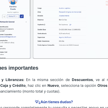
nes importantes
 y Libranzas:
En la misma sección de
Descuentos
, ve al 
Caja y Crédito
, haz clic en
Nuevo
, selecciona la opción
Otros
nanciamiento (monto total y cuotas).
💡¿Aún tienes dudas?
 no responde completamente tu consulta o necesitas apoyo en un