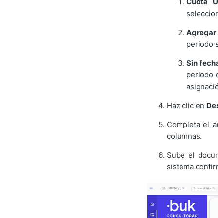
Cuota Ú
seleccion
Agregar
periodo 
Sin fech
periodo d
asignació
Haz clic en
De
Completa el ar
columnas.
Sube el docu
sistema confirm