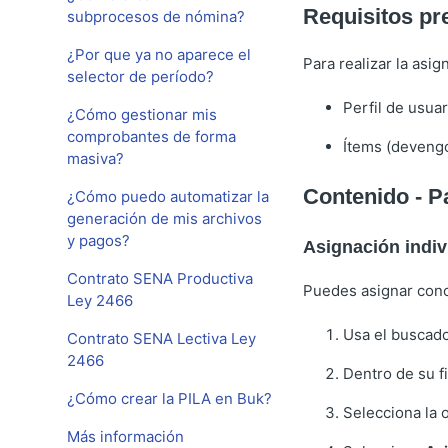
Requisitos pr
subprocesos de nómina?
¿Por que ya no aparece el
Para realizar la asi
selector de período?
Perfil de usua
¿Cómo gestionar mis
comprobantes de forma
Ítems (deveng
masiva?
Contenido - P
¿Cómo puedo automatizar la
generación de mis archivos
y pagos?
Asignación indi
Contrato SENA Productiva
Puedes asignar conce
Ley 2466
Usa el buscador
Contrato SENA Lectiva Ley
2466
Dentro de su f
¿Cómo crear la PILA en Buk?
Selecciona la
Más información