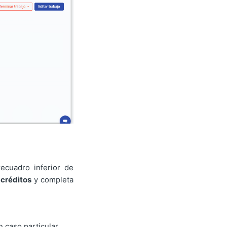
recuadro inferior de
 créditos
y completa
 caso particular,