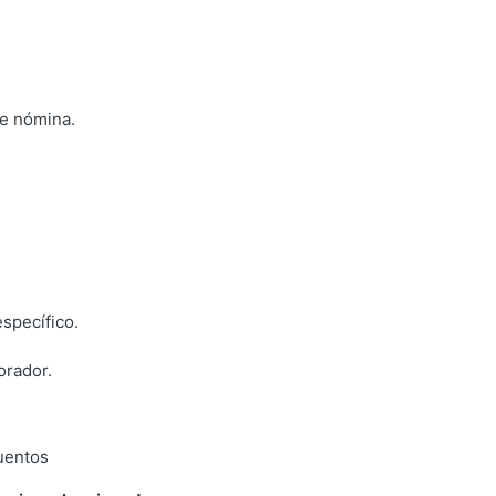
de nómina.
specífico.
orador.
cuentos