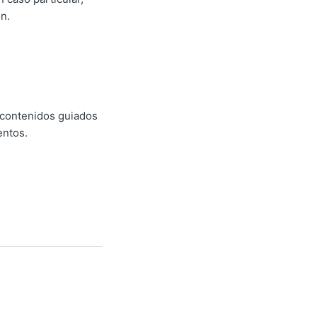
n.
 contenidos guiados
entos.