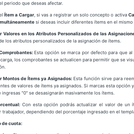
el periodo que deseas afectar.
el
Ítem a Cargar
, si vas a registrar un solo concepto o activa
Ca
imultáneamente
si deseas incluir diferentes ítems en el mismo 
r Valores en los Atributos Personalizados de las Asignacion
de los atributos personalizados de la asignación de ítems.
 Comprobantes:
Esta opción se marca por defecto para que a
 carga, los comprobantes se actualicen para permitir que se vi
ón.
ir Montos de Ítems ya Asignados:
Esta función sirve para reem
entes de valores de ítems ya asignados. Si marcas esta opción 
e ingresas "0" se desasignarán masivamente los ítems.
rcentual:
Con esta opción podrás actualizar el valor de un 
or trabajador, dependiendo del porcentaje ingresado en el templ
o de cuota: