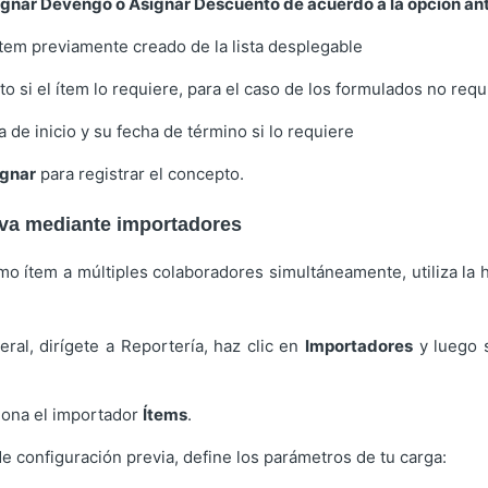
gnar Devengo o Asignar Descuento de acuerdo a la opcion an
item previamente creado de la lista desplegable
to si el ítem lo requiere, para el caso de los formulados no req
 de inicio y su fecha de término si lo requiere
ignar
para registrar el concepto.
va mediante importadores
mo ítem a múltiples colaboradores simultáneamente, utiliza la 
eral, dirígete a Reportería, haz clic en
Importadores
y luego 
iona el importador
Ítems
.
de configuración previa, define los parámetros de tu carga: