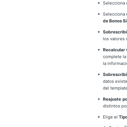
Selecciona 
Selecciona 
de Bonos S
Sobrescribi
los valores 
Recalcular
complete la
la informaci
Sobrescrib
datos exist
del templat
Reajuste po
distintos p
Elige el
Tip